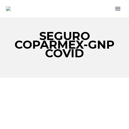
SEGURO
COPARMEX-GNP
COVID
¿QUÉ ES?