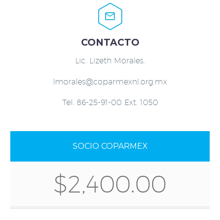


CONTACTO
Lic. Lizeth Morales.
lmorales@coparmexnl.org.mx
Tel. 86-25-91-00 Ext. 1050
SOCIO COPARMEX
$2,400.00