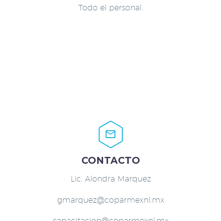
Todo el personal.


CONTACTO
Lic. Alondra Marquez
gmarquez@coparmexnl.mx
capacitacion@coparmexnl.mx