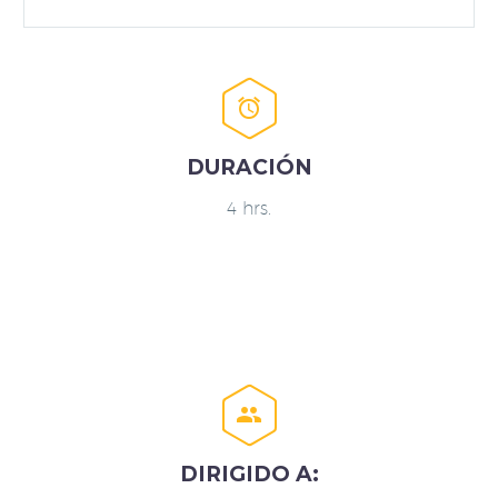


DURACIÓN
4 hrs.


DIRIGIDO A: