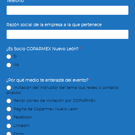
Teléfono
*
Razón social de la empresa a la que pertenece
*
¿Es Socio COPARMEX Nuevo León?
*
Sí
No
¿Por qué medio te enteraste del evento?
*
Invitación del Instructor del tema (sus redes o contacto
directo)
Recibí correo de invitación por COPARMEX
Página de Coparmex Nuevo León
Facebook
Linkedin
Otros