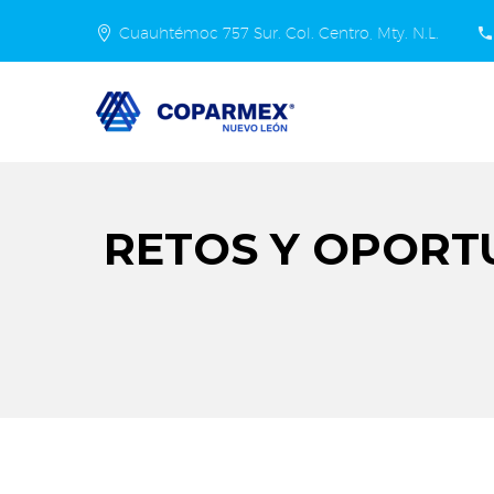
Cuauhtémoc 757 Sur. Col. Centro, Mty. N.L.
RETOS Y OPORT