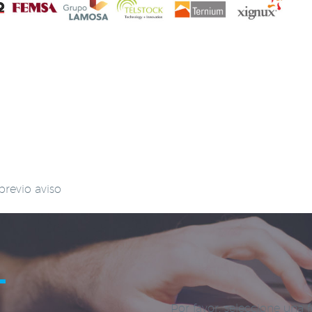
previo aviso
L
Por favor, seleccione una 