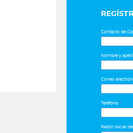
REGÍST
REPSE
Contacto de Ca
–
ESQUEMA
Contacto
DE
Nombre y apelli
de
CONTRATACI
Capacitación
DE
SERVICIOS
Correo electró
Teléfono
*
Razón social de