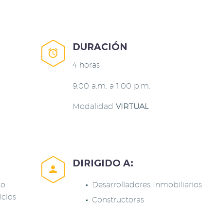
DURACIÓN


4 horas
9:00 a.m. a 1:00 p.m.
Modalidad
VIRTUAL
DIRIGIDO A:


co
Desarrolladores Inmobiliarios
icios
Constructoras