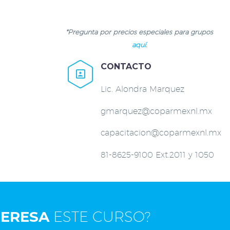
*Pregunta por precios especiales para grupos
aquí
.
CONTACTO


Lic. Alondra Marquez
gmarquez@coparmexnl.mx
capacitacion@coparmexnl.mx
81-8625-9100 Ext.2011 y 1050
TERESA
ESTE CURSO?