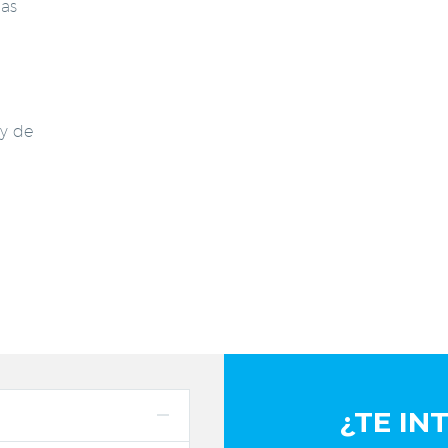
ias
 y de
¿TE IN