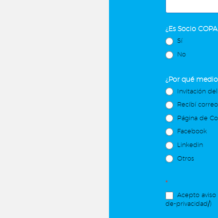
¿Es Socio COP
Sí
No
¿Por qué medio 
Invitación del
Recibí corre
Página de C
Facebook
Linkedin
Otros
*
Acepto aviso 
de-privacidad/)