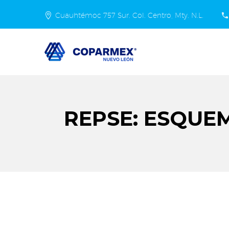
Cuauhtémoc 757 Sur. Col. Centro, Mty. N.L.
REPSE: ESQUE