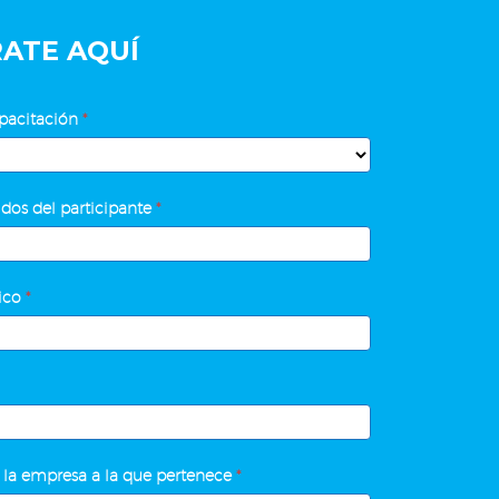
RATE AQUÍ
pacitación
*
dos del participante
*
ÓN
nico
*
 la empresa a la que pertenece
*