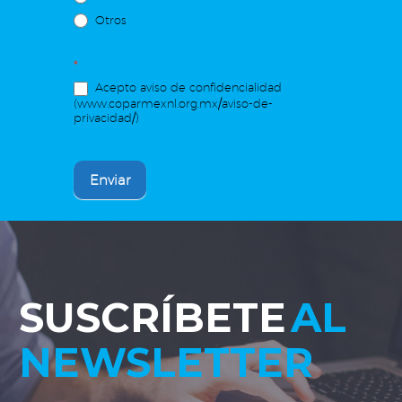
Otros
*
Acepto aviso de confidencialidad
(www.coparmexnl.org.mx/aviso-de-
privacidad/)
Enviar
SUSCRÍBETE
AL
NEWSLETTER