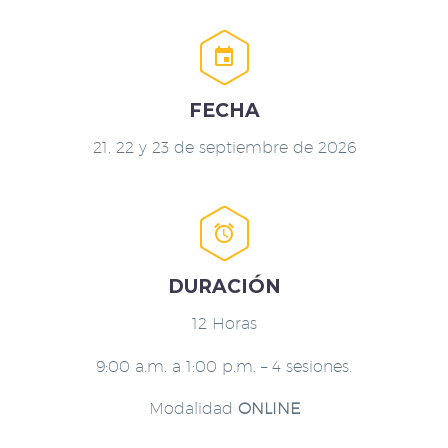


FECHA
21, 22 y 23 de septiembre de 2026


DURACIÓN
12 Horas
9:00 a.m. a 1:00 p.m. – 4 sesiones.
Modalidad
ONLINE