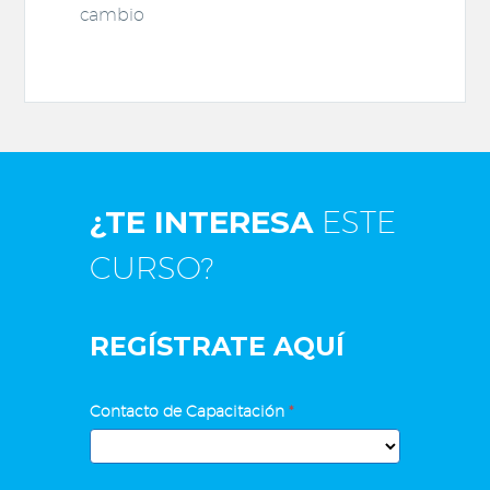
cambio
¿TE INTERESA
ESTE
CURSO?
REGÍSTRATE AQUÍ
Recursos
Contacto de Capacitación
*
Humanos
para
Contacto