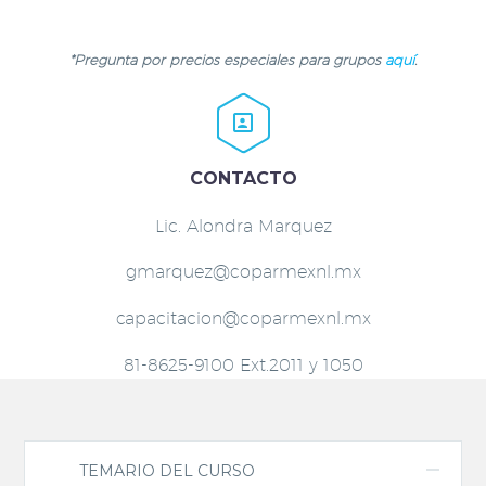
*Pregunta por precios especiales para grupos
aquí
.


CONTACTO
Lic. Alondra Marquez
gmarquez@coparmexnl.mx
capacitacion@coparmexnl.mx
81-8625-9100 Ext.2011 y 1050
TEMARIO DEL CURSO