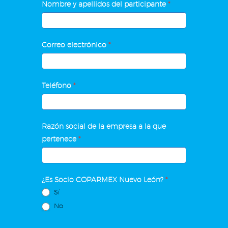
PYMES
Nombre y apellidos del participante
*
de
Capacitación
Correo electrónico
*
Teléfono
*
Razón social de la empresa a la que
pertenece
*
¿Es Socio COPARMEX Nuevo León?
*
Sí
No