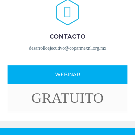


CONTACTO
desarrolloejecutivo@coparmexnl.org.mx
WEBINAR
GRATUITO