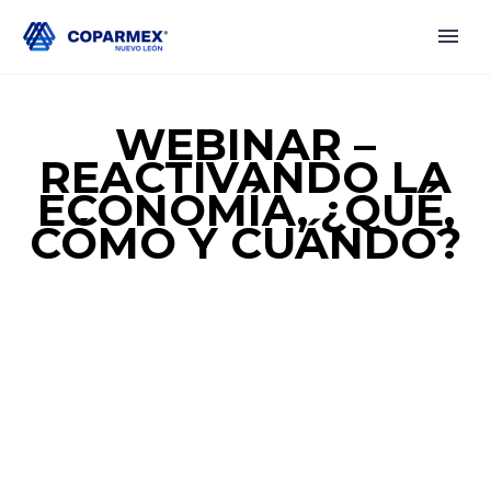
WEBINAR –
REACTIVANDO LA
ECONOMÍA, ¿QUÉ,
CÓMO Y CUÁNDO?