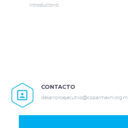
Introductorio.
CONTACTO


desarrolloejecutivo@coparmexnl.org.m