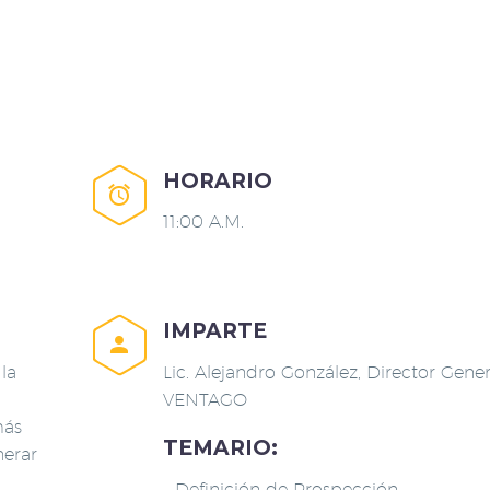
HORARIO


11:00 A.M.
IMPARTE


la
Lic. Alejandro González, Director Gene
VENTAGO
más
TEMARIO:
nerar
– Definición de Prospección