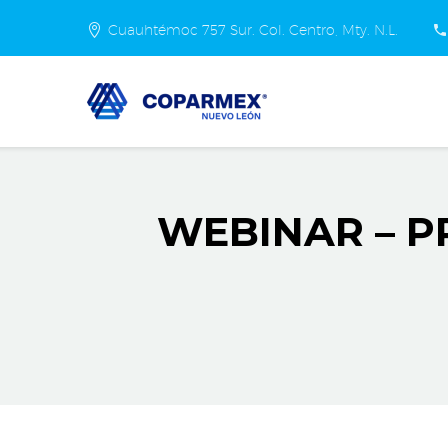
Cuauhtémoc 757 Sur. Col. Centro, Mty. N.L.
WEBINAR – P