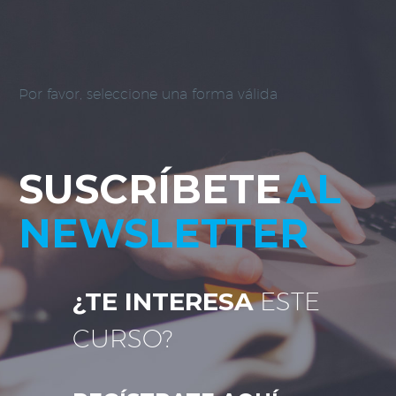
Por favor, seleccione una forma válida
SUSCRÍBETE
AL
NEWSLETTER
¿TE INTERESA
ESTE
CURSO?