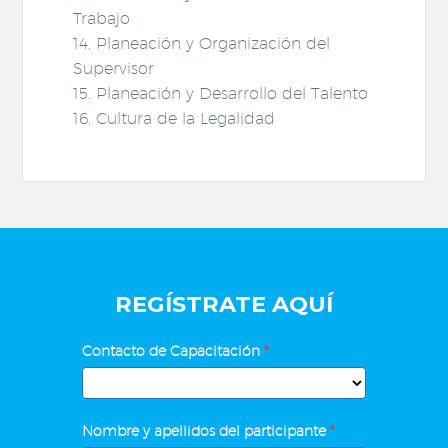
Trabajo
14. Planeación y Organización del
Supervisor
15. Planeación y Desarrollo del Talento
16. Cultura de la Legalidad
REGÍSTRATE AQUÍ
Programa
Contacto de Capacitación
*
de
Desarrollo
de
Nombre y apellidos del participante
*