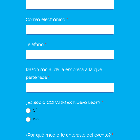
Habilidades
para
Supervisores
Correo electrónico
*
y
Mandos
Medio
Teléfono
*
Razón social de la empresa a la que
pertenece
*
¿Es Socio COPARMEX Nuevo León?
*
Sí
No
¿Por qué medio te enteraste del evento?
*