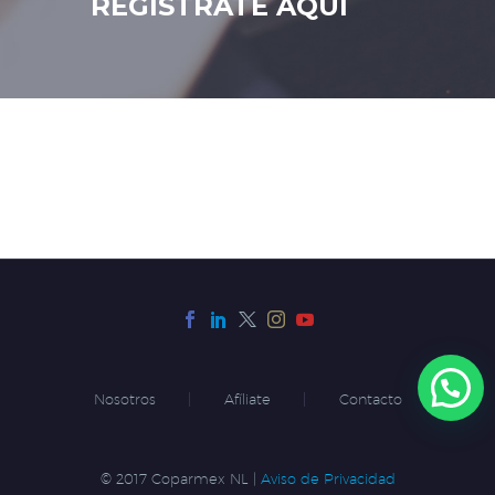
REGÍSTRATE AQUÍ
Nosotros
Afíliate
Contacto
© 2017 Coparmex NL |
Aviso de Privacidad