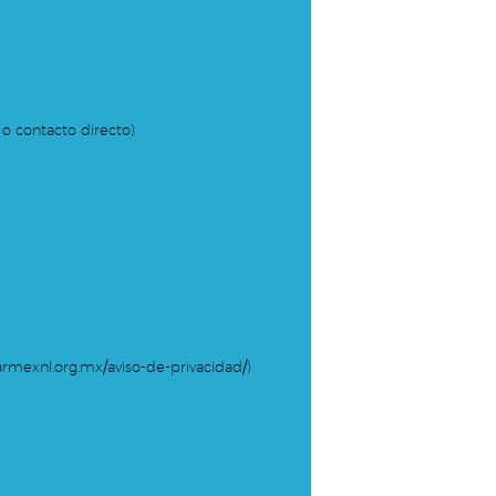
 o contacto directo)
rmexnl.org.mx/aviso-de-privacidad/)