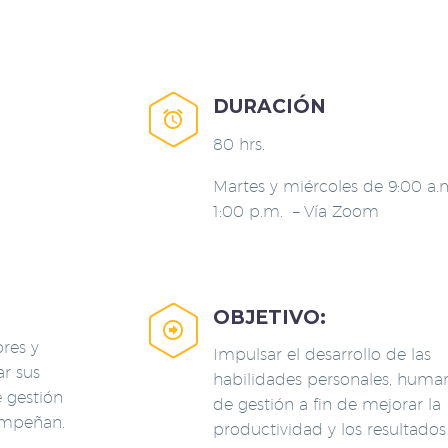
DURACIÓN


80 hrs.
Martes y miércoles de 9:00 a.
1:00 p.m. – Vía Zoom
OBJETIVO:


ores y
Impulsar el desarrollo de las
r sus
habilidades personales, huma
 gestión
de gestión a fin de mejorar la
empeñan.
productividad y los resultados