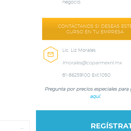
negocio.
CONTÁCTANOS SI DESEAS EST
CURSO EN TU EMPRESA
Lic. Liz Morales


lmorales@coparmexnl.mx
81-86259100 Ext.1050
Pregunta por precios especiales para
aquí
.
REGÍSTRA