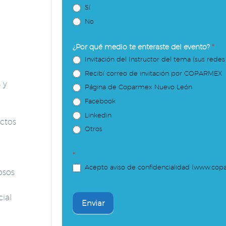
Sí
No
¿Por qué medio te enteraste del evento?
*
Invitación del Instructor del tema (sus redes
Recibí correo de invitación por COPARMEX
 y
Página de Coparmex Nuevo León
Facebook
Linkedin
ctos
Otros
*
Acepto aviso de confidencialidad (www.copa
osos
ial
Enviar