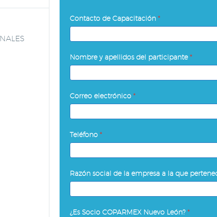
Programa
Contacto de Capacitación
*
de
ONALES
Desarrollo
Contacto
de
Nombre y apellidos del participante
*
de
Habilidades
Capacitación
Gerenciales
y
Correo electrónico
*
Directivas
Teléfono
*
Razón social de la empresa a la que perten
¿Es Socio COPARMEX Nuevo León?
*