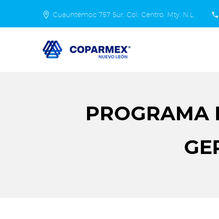
Cuauhtémoc 757 Sur. Col. Centro, Mty. N.L.
PROGRAMA D
GE