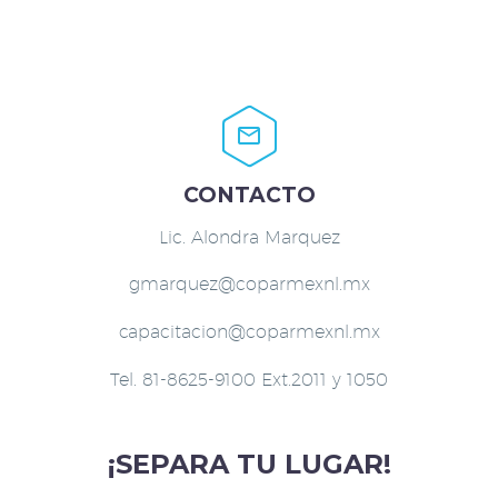


CONTACTO
Lic. Alondra Marquez
gmarquez@coparmexnl.mx
capacitacion@coparmexnl.mx
Tel. 81-8625-9100 Ext.2011 y 1050
¡SEPARA TU LUGAR!