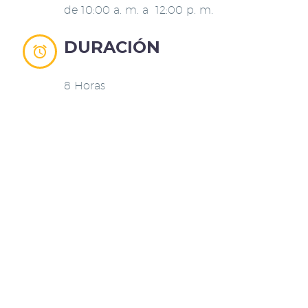
de 10:00 a. m. a 12:00 p. m.
DURACIÓN


8 Horas