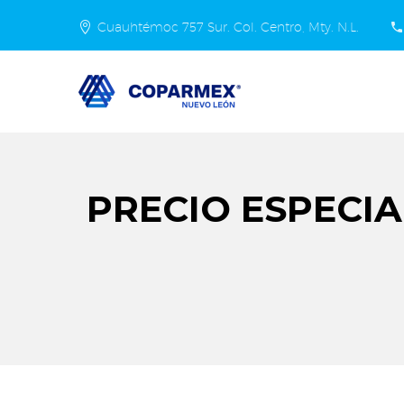
Cuauhtémoc 757 Sur. Col. Centro, Mty. N.L.
PRECIO ESPECIA