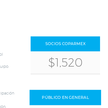
SOCIOS COPARMEX
ol
$1,520
,
uipo.
cipación
PÚBLICO EN GENERAL
ión.