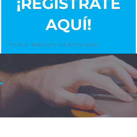
¡REGISTRATE
AQUÍ!
Por favor, seleccione una forma válida
L
Por favor, seleccione una 