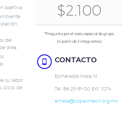
$2,100
 asertiva.
 ambiente
cipación
*Pregunta por el costo especial de grupo
os del
(A partir de 3 integrantes)
de área.
os
CONTACTO


as
Esmeralda Mata M.
de su labor
…¡ciclo de
Tel. 86-25-91-00 Ext. 1074
emata@coparmexnl.org.mx