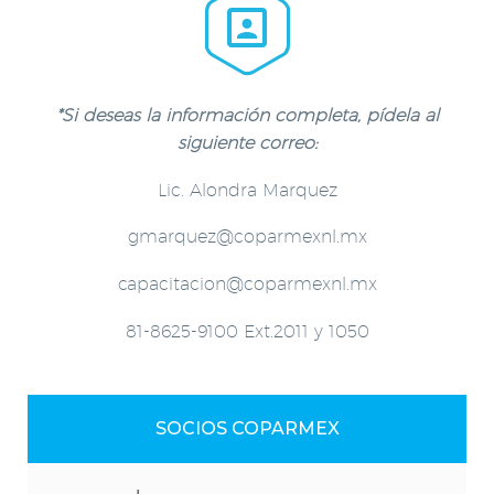


*Si deseas la información completa, pídela al
siguiente correo:
Lic. Alondra Marquez
gmarquez@coparmexnl.mx
capacitacion@coparmexnl.mx
81-8625-9100 Ext.2011 y 1050
SOCIOS COPARMEX