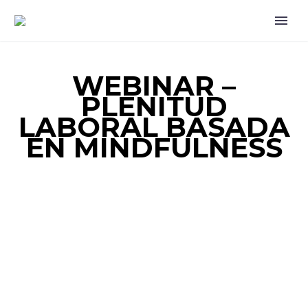
WEBINAR –
PLENITUD
LABORAL BASADA
EN MINDFULNESS