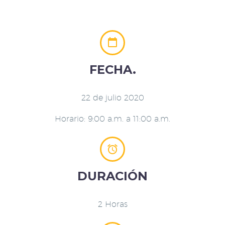


FECHA.
22 de julio 2020
Horario: 9:00 a.m. a 11:00 a.m.


DURACIÓN
2 Horas