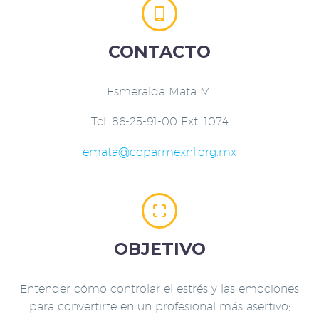


CONTACTO
Esmeralda Mata M.
Tel. 86-25-91-00 Ext. 1074
emata@coparmexnl.org.mx


OBJETIVO
Entender cómo controlar el estrés y las emociones
para convertirte en un profesional más asertivo;