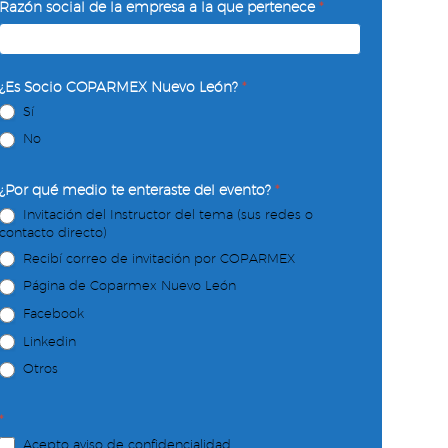
Razón social de la empresa a la que pertenece
*
¿Es Socio COPARMEX Nuevo León?
*
Sí
No
¿Por qué medio te enteraste del evento?
*
Invitación del Instructor del tema (sus redes o
contacto directo)
Recibí correo de invitación por COPARMEX
Página de Coparmex Nuevo León
Facebook
Linkedin
Otros
*
Acepto aviso de confidencialidad