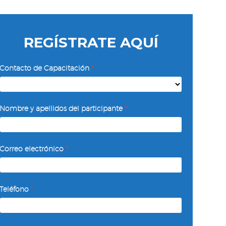
REGÍSTRATE AQUÍ
Planeación
Contacto de Capacitación
*
y
Organización
Contacto
del
Nombre y apellidos del participante
*
de
Supervisor
Capacitación
Correo electrónico
*
Teléfono
*