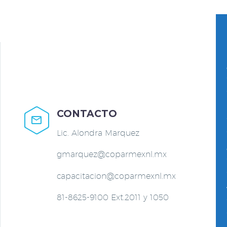
CONTACTO


Lic. Alondra Marquez
gmarquez@coparmexnl.mx
capacitacion@coparmexnl.mx
81-8625-9100 Ext.2011 y 1050