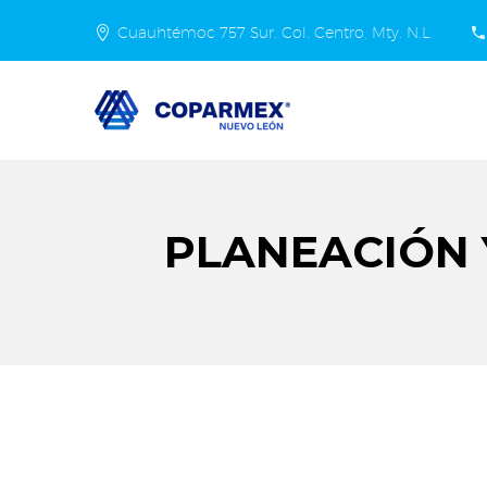
Cuauhtémoc 757 Sur. Col. Centro, Mty. N.L.
PLANEACIÓN 