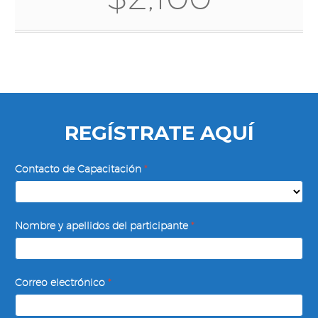
REGÍSTRATE AQUÍ
Plan
Contacto de Capacitación
*
Estratégico
de
Negocios
Nombre y apellidos del participante
*
Correo electrónico
*