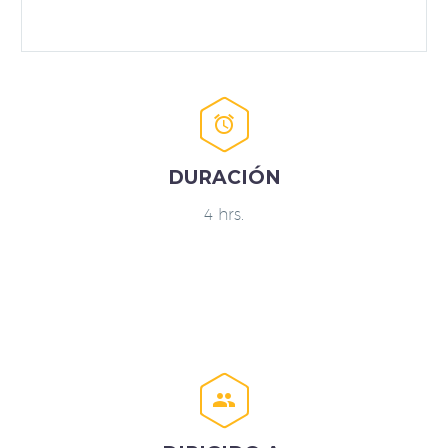


DURACIÓN
4 hrs.

