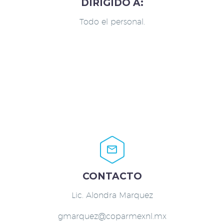
DIRIGIDO A:
Todo el personal.


CONTACTO
Lic. Alondra Marquez
gmarquez@coparmexnl.mx