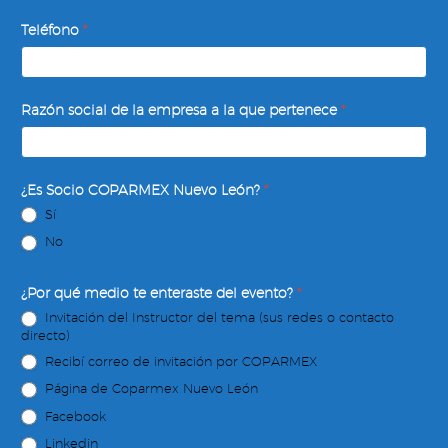
Teléfono
*
Razón social de la empresa a la que pertenece
*
¿Es Socio COPARMEX Nuevo León?
*
Sí
No
¿Por qué medio te enteraste del evento?
*
Invitación del Instructor del tema (sus redes o contacto
directo)
Recibí correo de invitación por COPARMEX
Página de Coparmex Nuevo León
Facebook
Linkedin