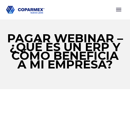
PAGAR WEBINAR –
¿QUÉ ES UN ERP Y
CÓMO BENEFICIA
A MI EMPRESA?