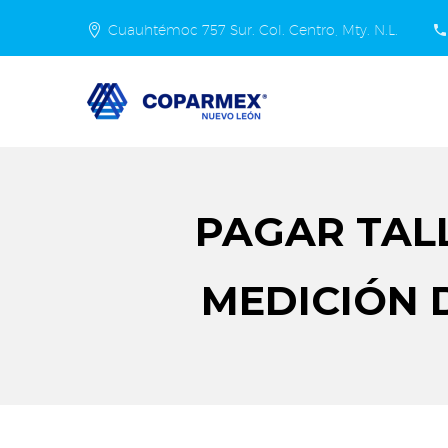
Cuauhtémoc 757 Sur. Col. Centro, Mty. N.L.
PAGAR TAL
MEDICIÓN 