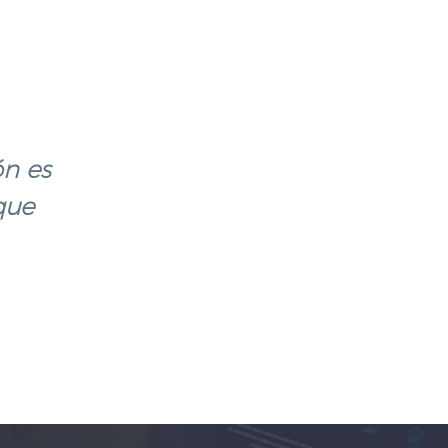
ón es
que