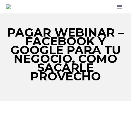
PAGAR WEBINAR –
FACEBOOK Y
GOOGLE PARA TU
NEGOCIO, CÓMO
SACARLE
PROVECHO