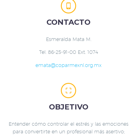


CONTACTO
Esmeralda Mata M.
Tel. 86-25-91-00 Ext. 1074
emata@coparmexnl.org.mx


OBJETIVO
Entender cómo controlar el estrés y las emociones
para convertirte en un profesional más asertivo;