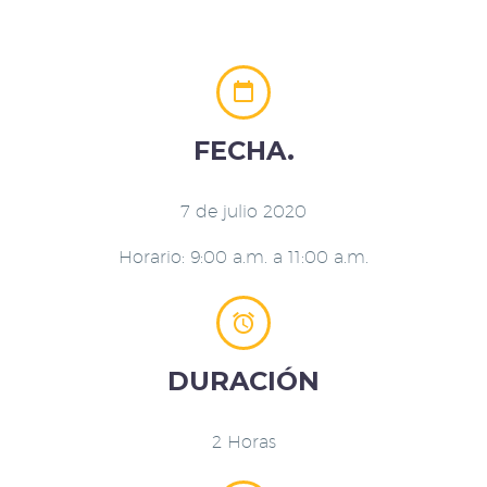


FECHA.
7 de julio 2020
Horario: 9:00 a.m. a 11:00 a.m.


DURACIÓN
2 Horas