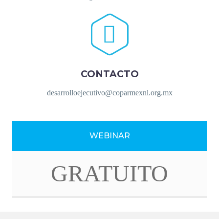


CONTACTO
desarrolloejecutivo@coparmexnl.org.mx
WEBINAR
GRATUITO