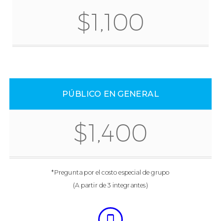
$1,100
PÚBLICO EN GENERAL
$1,400
*Pregunta por el costo especial de grupo
(A partir de 3 integrantes)

