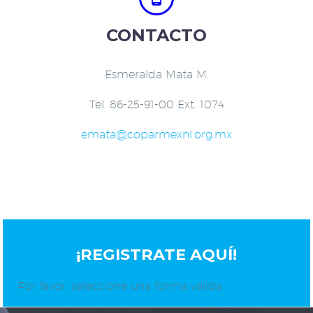
CONTACTO
Esmeralda Mata M.
Tel. 86-25-91-00 Ext. 1074
emata@coparmexnl.org.mx
¡REGISTRATE AQUÍ!
Por favor, seleccione una forma válida