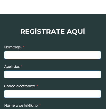
REGÍSTRATE AQUÍ
Modelo
Nombre(s):
*
de
responsabilidad
social
Apellidos:
*
de
Deacero
Correo electrónico:
*
Número de teléfono:
*