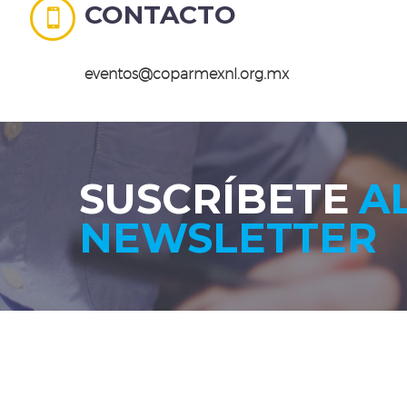
CONTACTO


eventos@coparmexnl.org.mx
SUSCRÍBETE
A
NEWSLETTER