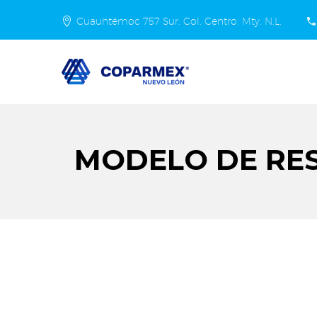
Cuauhtémoc 757 Sur. Col. Centro, Mty. N.L.
MODELO DE RES