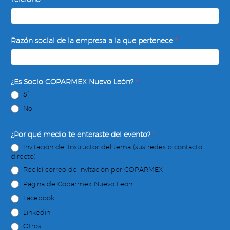
Razón social de la empresa a la que pertenece
*
¿Es Socio COPARMEX Nuevo León?
*
Sí
No
¿Por qué medio te enteraste del evento?
*
Invitación del Instructor del tema (sus redes o contacto
directo)
Recibí correo de invitación por COPARMEX
Página de Coparmex Nuevo León
Facebook
Linkedin
Otros