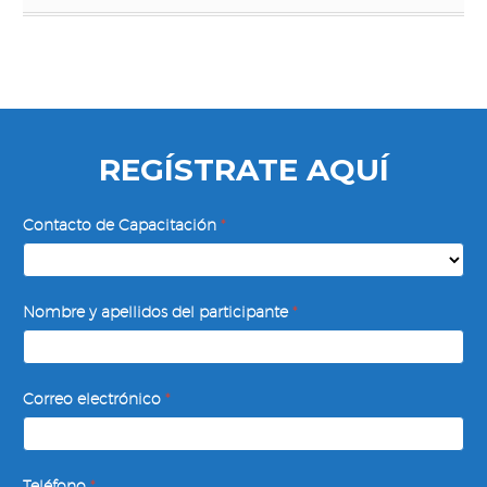
REGÍSTRATE AQUÍ
Mercadotecnia
Contacto de Capacitación
*
y
Estrategia
Comercial
Nombre y apellidos del participante
*
Correo electrónico
*
Teléfono
*