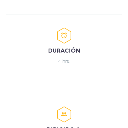


DURACIÓN
4 hrs.

