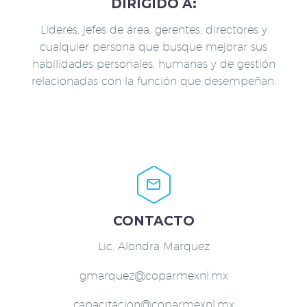
DIRIGIDO A:
Líderes, jefes de área, gerentes, directores y
cualquier persona que busque mejorar sus
habilidades personales, humanas y de gestión
relacionadas con la función que desempeñan.


CONTACTO
Lic. Alondra Marquez
gmarquez@coparmexnl.mx
capacitacion@coparmexnl.mx