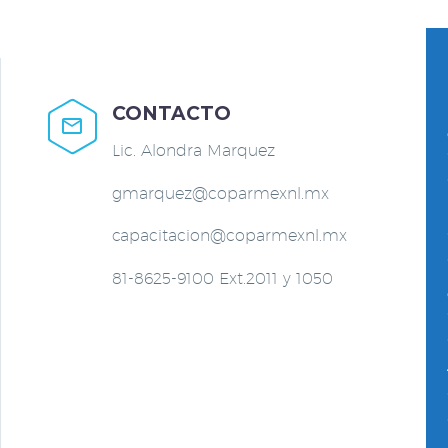
CONTACTO


Lic. Alondra Marquez
gmarquez@coparmexnl.mx
capacitacion@coparmexnl.mx
81-8625-9100 Ext.2011 y 1050