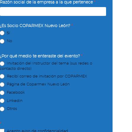
Razón social de la empresa a la que pertenece
*
¿Es Socio COPARMEX Nuevo León?
*
Sí
No
¿Por qué medio te enteraste del evento?
*
Invitación del Instructor del tema (sus redes o
contacto directo)
Recibí correo de invitación por COPARMEX
Página de Coparmex Nuevo León
Facebook
Linkedin
Otros
*
Acepto aviso de confidencialidad