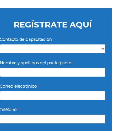
REGÍSTRATE AQUÍ
Mercadotecnia
Contacto de Capacitación
*
y
Estrategia
Comercial
Nombre y apellidos del participante
*
Correo electrónico
*
Teléfono
*