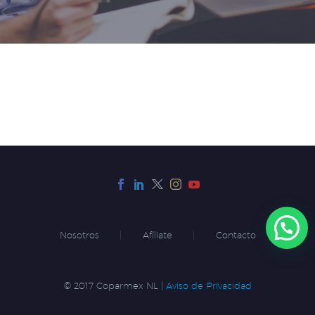
Nosotros
Afíliate
Contacto
© 2017 Coparmex NL |
Aviso de Privacidad