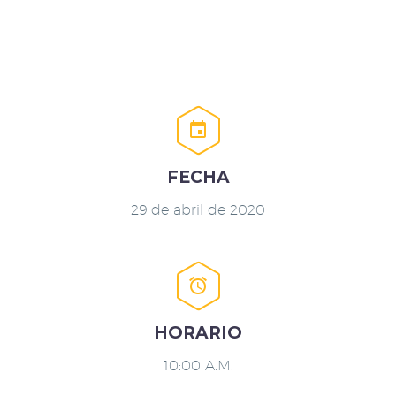


FECHA
29 de abril de 2020


HORARIO
10:00 A.M.