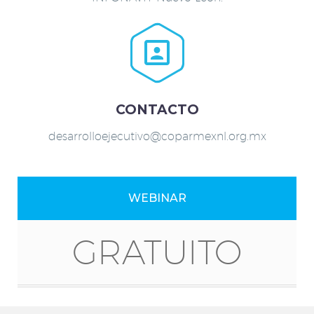


CONTACTO
desarrolloejecutivo@coparmexnl.org.mx
WEBINAR
GRATUITO