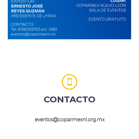


CONTACTO
eventos@coparmexnl.org.mx