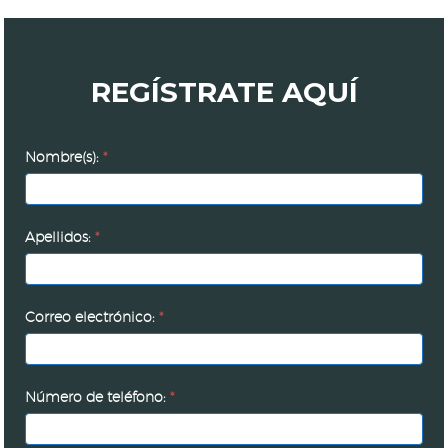
REGÍSTRATE AQUÍ
Más
Nombre(s):
*
allá
de
la
Apellidos:
*
responsabilidad
social
Correo electrónico:
*
Número de teléfono:
*