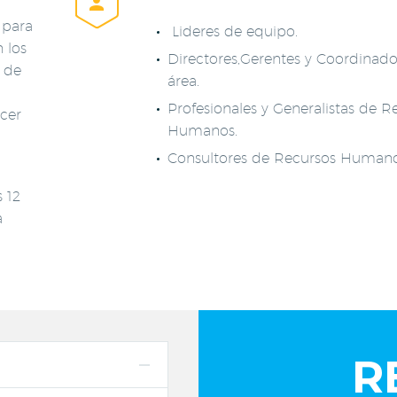


 para
Lideres de equipo.
 los
Directores,Gerentes y Coordinado
 de
área.
Profesionales y Generalistas de R
ocer
Humanos.
Consultores de Recursos Human
 12
a
R