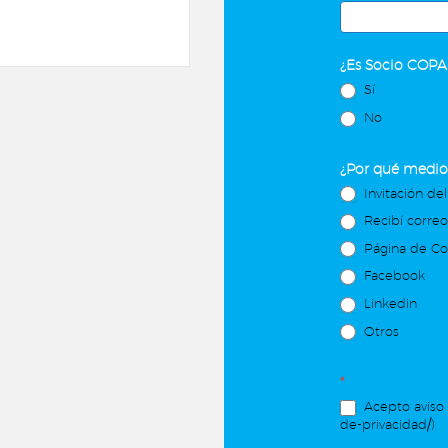
¿Es Socio COP
Sí
No
¿Por qué medio 
Invitación del
Recibí corre
Página de C
Facebook
Linkedin
Otros
*
Acepto aviso 
de-privacidad/)