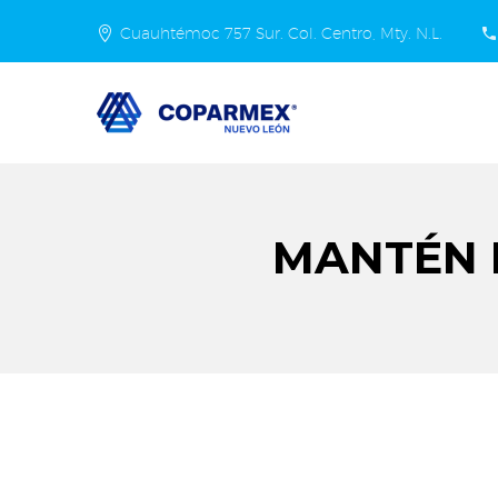
Cuauhtémoc 757 Sur. Col. Centro, Mty. N.L.
MANTÉN 