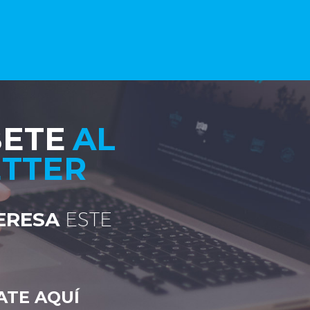
BETE
AL
TTER
TERESA
ESTE
ATE AQUÍ