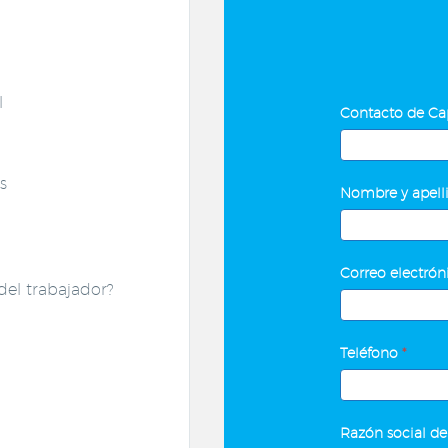
l
Mantén
Contacto de Ca
la
Motivación
Contacto
s
del
Nombre y apelli
de
Equipo
Capacitación
Correo electró
del trabajador?
Teléfono
*
Razón social de