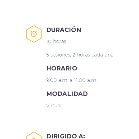
DURACIÓN


10 horas
5 sesiones, 2 horas cada una
HORARIO
9:00 a.m. a 11:00 a.m.
MODALIDAD
Virtual
DIRIGIDO A: