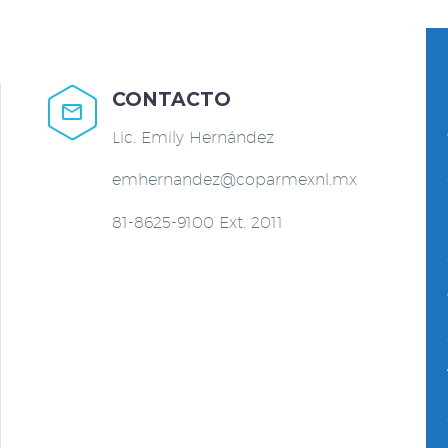
CONTACTO


Lic. Emily Hernández
emhernandez@coparmexnl.mx
81-8625-9100 Ext. 2011