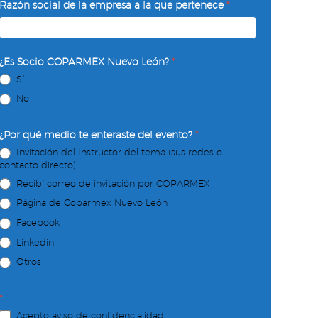
Razón social de la empresa a la que pertenece
*
¿Es Socio COPARMEX Nuevo León?
*
Sí
No
¿Por qué medio te enteraste del evento?
*
Invitación del Instructor del tema (sus redes o
contacto directo)
Recibí correo de invitación por COPARMEX
Página de Coparmex Nuevo León
Facebook
Linkedin
Otros
*
Acepto aviso de confidencialidad