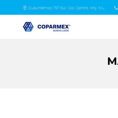
Cuauhtémoc 757 Sur. Col. Centro, Mty. N.L.
M