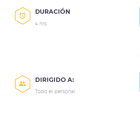
DURACIÓN


4 hrs.
DIRIGIDO A:


Todo el personal.