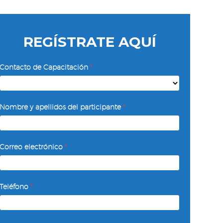
REGÍSTRATE AQUÍ
Manejo
Contacto de Capacitación
*
del
Conflicto
Contacto
Nombre y apellidos del participante
*
de
Capacitación
Correo electrónico
*
Teléfono
*