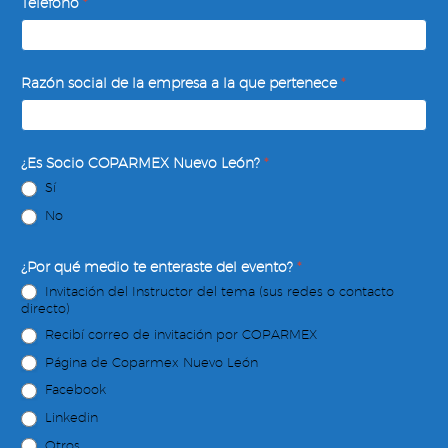
Teléfono
*
Razón social de la empresa a la que pertenece
*
¿Es Socio COPARMEX Nuevo León?
*
Sí
No
¿Por qué medio te enteraste del evento?
*
Invitación del Instructor del tema (sus redes o contacto
directo)
Recibí correo de invitación por COPARMEX
Página de Coparmex Nuevo León
Facebook
Linkedin
Otros