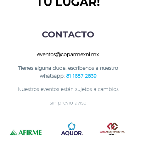
TU LUGAR!
CONTACTO
eventos@coparmexnl.mx
Tienes alguna duda, escríbenos a nuestro
whatsapp:
81 1687 2839
Nuestros eventos están sujetos a cambios
sin previo aviso