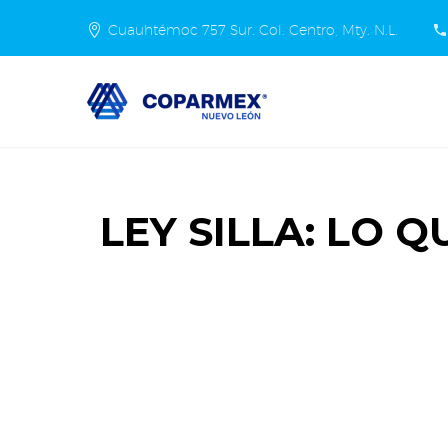
Cuauhtémoc 757 Sur. Col. Centro, Mty. N.L.
LEY SILLA: LO 