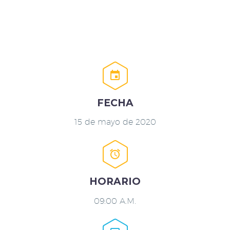


FECHA
15 de mayo de 2020


HORARIO
09:00 A.M.