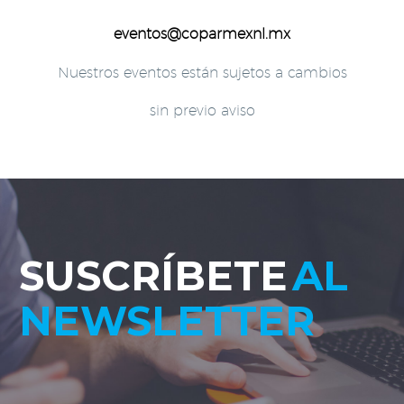
eventos@coparmexnl.mx
Nuestros eventos están sujetos a cambios
sin previo aviso
SUSCRÍBETE
AL
NEWSLETTER