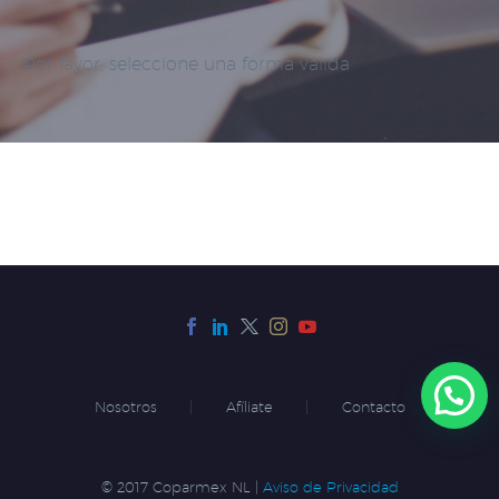
Por favor, seleccione una forma válida
Nosotros
Afíliate
Contacto
© 2017 Coparmex NL |
Aviso de Privacidad