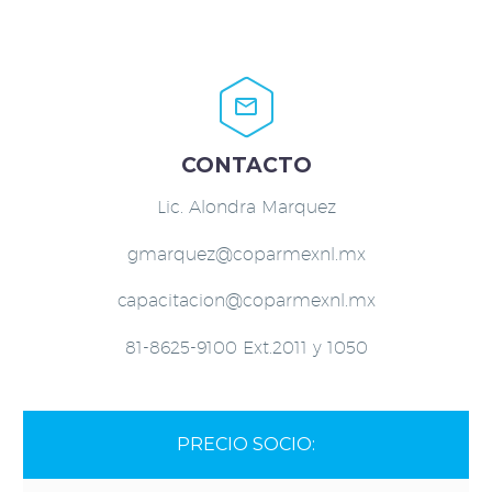


CONTACTO
Lic. Alondra Marquez
gmarquez@coparmexnl.mx
capacitacion@coparmexnl.mx
81-8625-9100 Ext.2011 y 1050
PRECIO SOCIO: