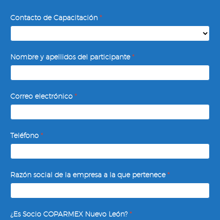
Juntas
Contacto de Capacitación
*
Efectivas,
Facilitando
Reuniones
Nombre y apellidos del participante
*
Correo electrónico
*
Teléfono
*
Razón social de la empresa a la que pertenece
*
¿Es Socio COPARMEX Nuevo León?
*