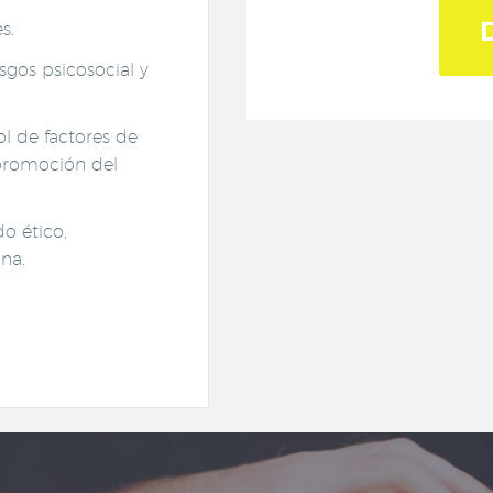
es.
esgos psicosocial y
l de factores de
y promoción del
o ético,
ana.