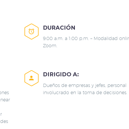
DURACIÓN


9:00 a.m. a 1:00 p.m. – Modalidad onli
Zoom.
DIRIGIDO A:


Dueños de empresas y jefes, personal
ones
involucrado en la toma de decisiones.
anear
r
ades