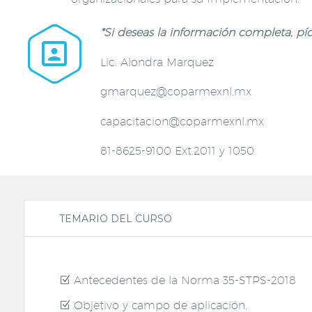
*Si deseas la información completa, píde


Lic. Alondra Marquez
gmarquez@coparmexnl.mx
capacitacion@coparmexnl.mx
81-8625-9100 Ext.2011 y 1050
TEMARIO DEL CURSO
Antecedentes de la Norma 35-STPS-2018
Objetivo y campo de aplicación.