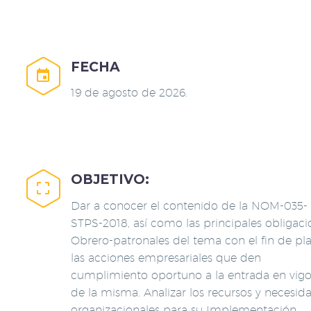
FECHA


19 de agosto de 2026.
OBJETIVO:


Dar a conocer el contenido de la NOM-035-
STPS-2018, así como las principales obligaci
Obrero-patronales del tema con el fin de pl
las acciones empresariales que den
cumplimiento oportuno a la entrada en vigo
de
la misma
. Analizar los recursos y necesid
organizacionales para
su Implementación
.