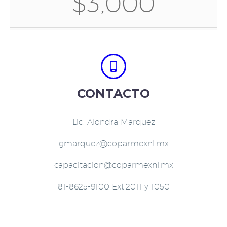
$3,000


CONTACTO
Lic. Alondra Marquez
gmarquez@coparmexnl.mx
capacitacion@coparmexnl.mx
81-8625-9100 Ext.2011 y 1050