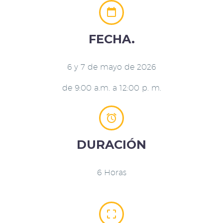


FECHA.
6 y 7 de mayo de 2026
de 9:00 a.m. a 12:00 p. m.


DURACIÓN
6 Horas

