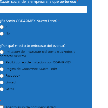
Razón social de la empresa a la que pertenece
*
¿Es Socio COPARMEX Nuevo León?
*
Sí
No
¿Por qué medio te enteraste del evento?
*
Invitación del Instructor del tema (sus redes o
contacto directo)
Recibí correo de invitación por COPARMEX
Página de Coparmex Nuevo León
Facebook
Linkedin
Otros
*
Acepto aviso de confidencialidad