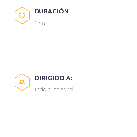
DURACIÓN


4 hrs.
DIRIGIDO A:


Todo el personal.