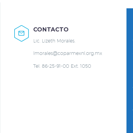
CONTACTO


Lic. Lizeth Morales.
lmorales@coparmexnl.org.mx
Tel. 86-25-91-00 Ext. 1050