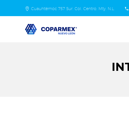
Cuauhtémoc 757 Sur. Col. Centro, Mty. N.L.
IN