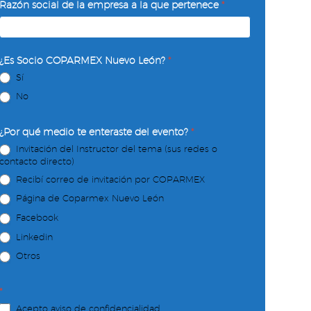
Razón social de la empresa a la que pertenece
*
¿Es Socio COPARMEX Nuevo León?
*
Sí
No
¿Por qué medio te enteraste del evento?
*
Invitación del Instructor del tema (sus redes o
contacto directo)
Recibí correo de invitación por COPARMEX
Página de Coparmex Nuevo León
Facebook
Linkedin
Otros
*
Acepto aviso de confidencialidad