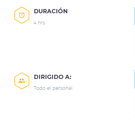
DURACIÓN


4 hrs.
DIRIGIDO A:


Todo el personal.