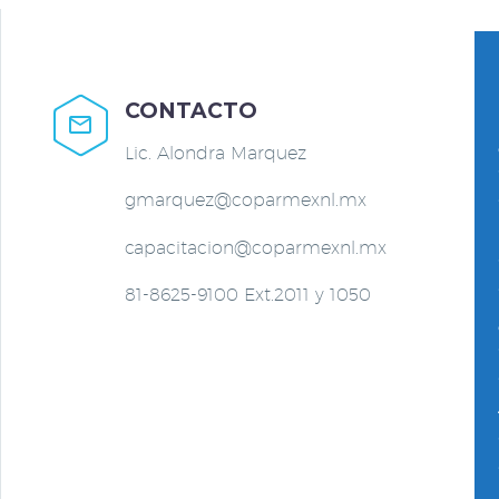
CONTACTO


Lic. Alondra Marquez
gmarquez@coparmexnl.mx
capacitacion@coparmexnl.mx
81-8625-9100 Ext.2011 y 1050