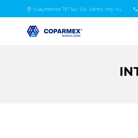
Cuauhtémoc 757 Sur. Col. Centro, Mty. N.L.
IN