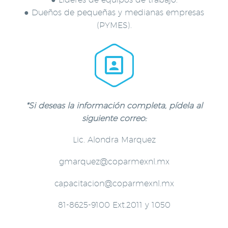
● Dueños de pequeñas y medianas empresas
(PYMES).


*Si deseas la información completa, pídela al
siguiente correo:
Lic. Alondra Marquez
gmarquez@coparmexnl.mx
capacitacion@coparmexnl.mx
81-8625-9100 Ext.2011 y 1050