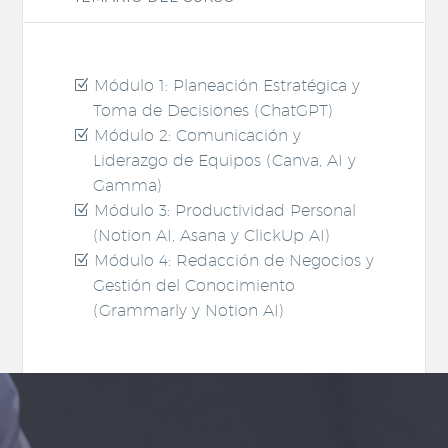
Módulo 1: Planeación Estratégica y
Toma de Decisiones (ChatGPT)
Módulo 2: Comunicación y
Liderazgo de Equipos (Canva, AI y
Gamma)
Módulo 3: Productividad Personal
(Notion AI, Asana y ClickUp AI)
Módulo 4: Redacción de Negocios y
Gestión del Conocimiento
(Grammarly y Notion AI)