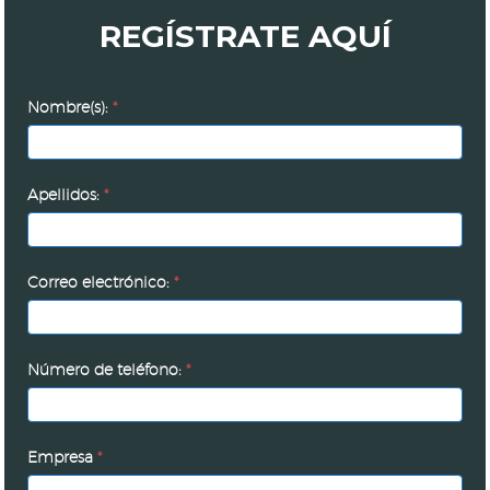
REGÍSTRATE AQUÍ
Inauguración
Nombre(s):
*
del
centro
de
Apellidos:
*
orientación
fiscal
y
Correo electrónico:
*
plática
sobre
5
Número de teléfono:
*
claves
para
solventar
Empresa
*
una
auditoría