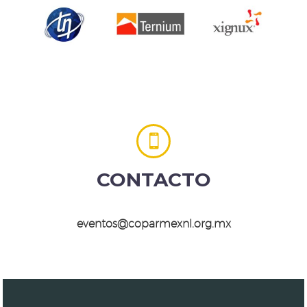


CONTACTO
eventos@coparmexnl.org.mx