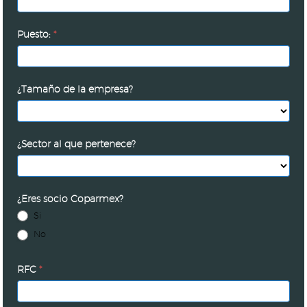
fiscal
Puesto:
*
¿Tamaño de la empresa?
¿Sector al que pertenece?
¿Eres socio Coparmex?
Si
No
RFC
*