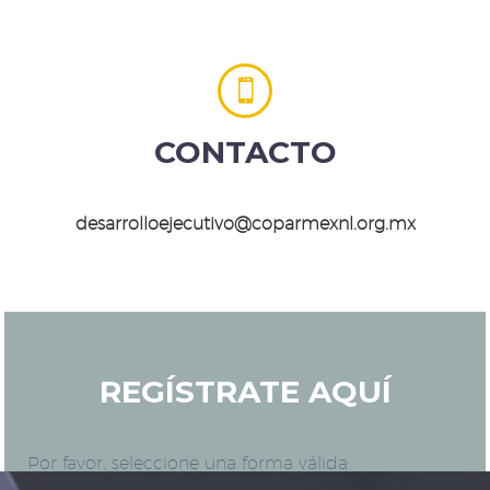


CONTACTO
desarrolloejecutivo@coparmexnl.org.mx
REGÍSTRATE AQUÍ
Por favor, seleccione una forma válida