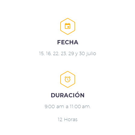


FECHA
15, 16, 22, 23, 29 y 30 julio


DURACIÓN
9:00 am a 11:00 am.
12 Horas