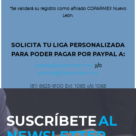
*Se validará su registro como afiliado COPARMEX Nuevo
León.
SOLICITA TU LIGA PERSONALIZADA
PARA PODER PAGAR POR PAYPAL A:
anieves@coparmexnl.mx
y/o
eventos@coparmexnl.mx
(81) 8625-9100 Ext. 1065 y/o 1068
SUSCRÍBETE
AL
NEWSLETTER