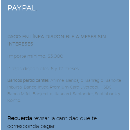
PAYPAL
.
PAGO EN LÍNEA DISPONIBLE A MESES SIN
INTERESES
Importe mínimo: $3,000
Plazos disponibles: 6 y 12 meses
Bancos participantes:
Afirme, Banbajío, Banregio, Banorte,
Inbursa, Banco Invex, Premium Card Liverpool, HSBC,
Banca Mifel, Banjercito, Itaucard, Santander, Scotiabank y
Konfio.
Recuerda
revisar la cantidad que te
corresponda pagar.