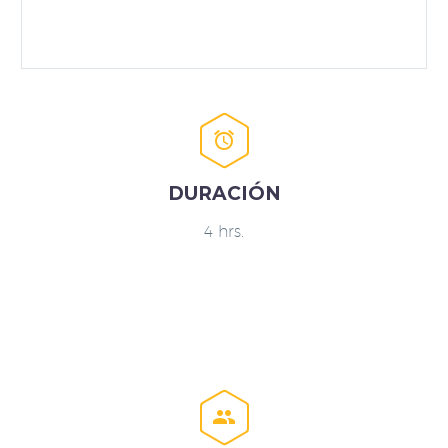


DURACIÓN
4 hrs.

