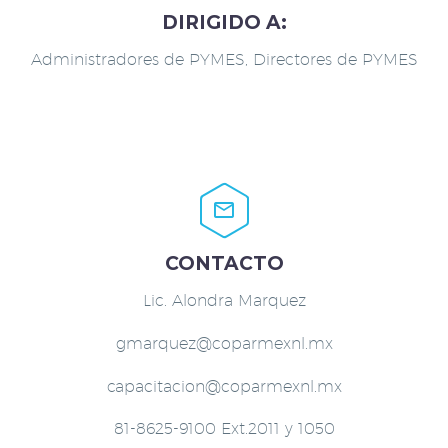
DIRIGIDO A:
Administradores de PYMES, Directores de PYMES


CONTACTO
Lic. Alondra Marquez
gmarquez@coparmexnl.mx
capacitacion@coparmexnl.mx
81-8625-9100 Ext.2011 y 1050