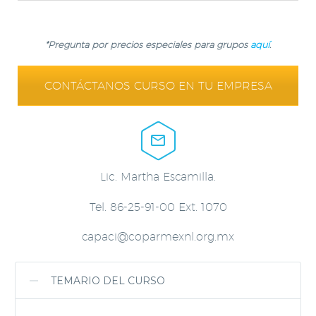
*Pregunta por precios especiales para grupos
aquí
.
CONTÁCTANOS CURSO EN TU EMPRESA


Lic. Martha Escamilla.
Tel. 86-25-91-00 Ext. 1070
capaci@coparmexnl.org.mx
TEMARIO DEL CURSO