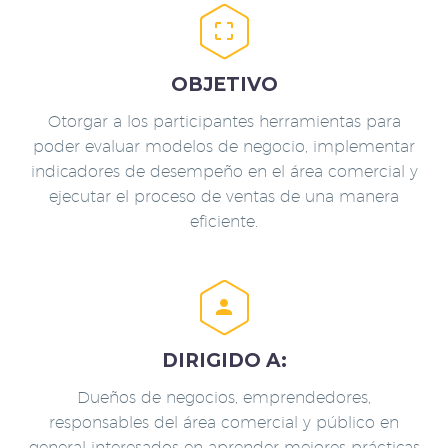


OBJETIVO
Otorgar a los participantes herramientas para
poder evaluar modelos de negocio, implementar
indicadores de desempeño en el área comercial y
ejecutar el proceso de ventas de una manera
eficiente.


DIRIGIDO A:
Dueños de negocios, emprendedores,
responsables del área comercial y público en
general interesados en aprender mejores prácticas