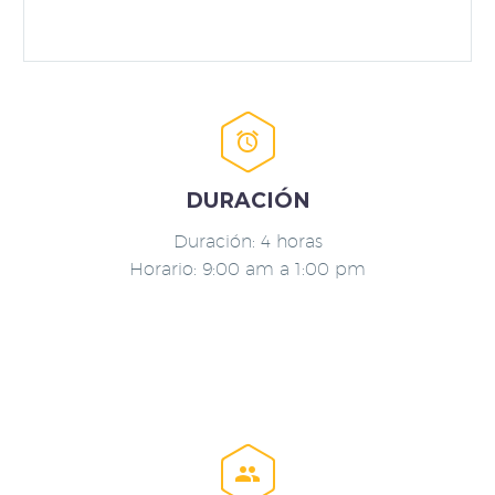


DURACIÓN
Duración: 4 horas
Horario: 9:00 am a 1:00 pm

