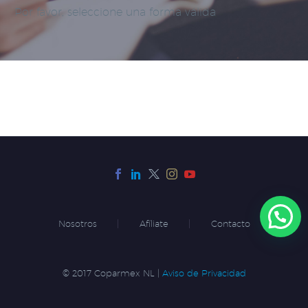
Por favor, seleccione una forma válida
Nosotros
Afíliate
Contacto
© 2017 Coparmex NL |
Aviso de Privacidad