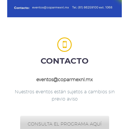


CONTACTO
eventos@coparmexnl.mx
Nuestros eventos están sujetos a cambios sin
previo aviso
CONSULTA EL PROGRAMA AQUÍ