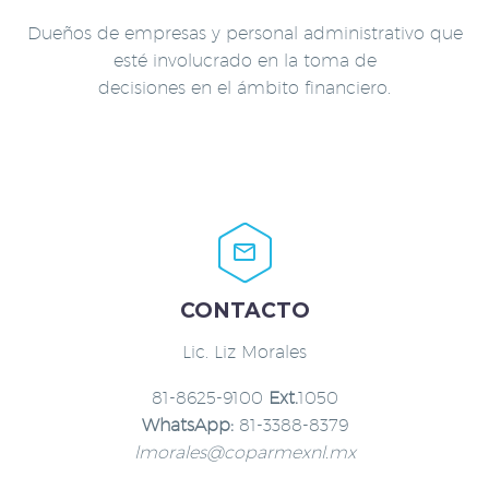
Dueños de empresas y personal administrativo que
esté involucrado en la toma de
decisiones en el ámbito financiero.


CONTACTO
Lic. Liz Morales
81-8625-9100
Ext.
1050
WhatsApp:
81-3388-8379
lmorales@coparmexnl.mx