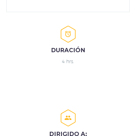


DURACIÓN
4 hrs.


DIRIGIDO A: