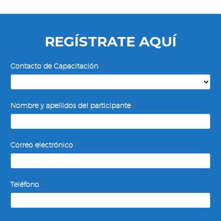
REGÍSTRATE AQUÍ
Finanzas
Contacto de Capacitación
*
para
no
Contacto
Financieros
Nombre y apellidos del participante
*
de
Capacitación
Correo electrónico
*
Teléfono
*